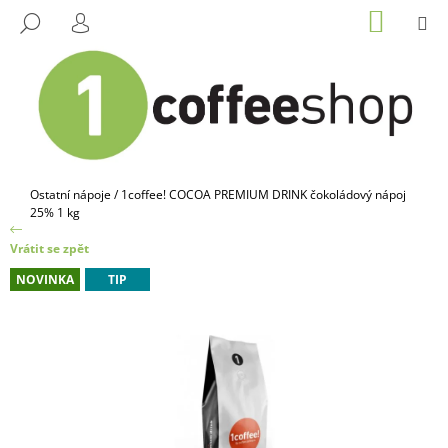
K
Přejít
NÁKUP
M
HLEDAT
na
KOŠÍK
O
PŘIHLÁŠENÍ
ZPĚT
ZPĚT
obsah
Š
Í
C
K
O
P
O
Domů
Ostatní nápoje
/
1coffee! COCOA PREMIUM DRINK čokoládový nápoj
T
25% 1 kg
Ř
Vrátit se zpět
E
NOVINKA
TIP
B
U
J
E
T
E
N