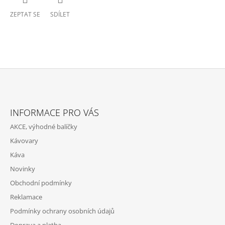
ZEPTAT SE
SDÍLET
Z
Á
INFORMACE PRO VÁS
P
AKCE, výhodné balíčky
A
Kávovary
T
Káva
Í
Novinky
Obchodní podmínky
Reklamace
Podmínky ochrany osobních údajů
Doprava a platba