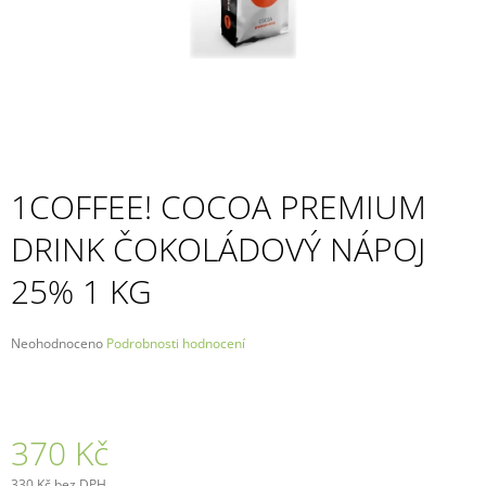
A
J
Í
T
?
1COFFEE! COCOA PREMIUM
DRINK ČOKOLÁDOVÝ NÁPOJ
HLEDAT
25% 1 KG
D
Průměrné
Neohodnoceno
Podrobnosti hodnocení
O
hodnocení
P
produktu
O
je
R
0,0
U
z
370 Kč
5
Č
hvězdiček.
U
330 Kč bez DPH