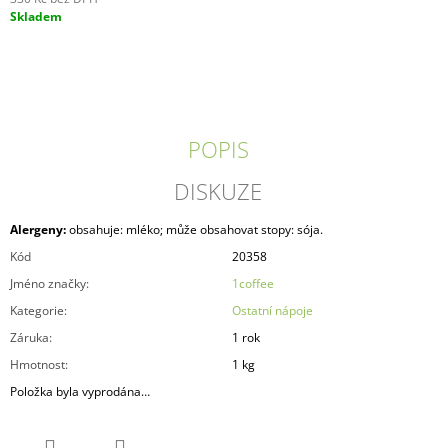
J
Měrná
Skladem
E
cena:
M
E
1COFFEE!
FRESH
POPIS
KÁVA
ZRNKOVÁ
DISKUZE
1
KG
582
Alergeny:
obsahuje: mléko; může obsahovat stopy: sója.
Kč
Kód
20358
Původně:
918
Jméno značky
:
1coffee
Kč
Kategorie
:
Ostatní nápoje
Záruka
:
1 rok
Hmotnost
:
1 kg
Položka byla vyprodána…