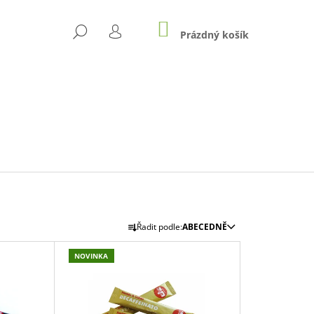
NÁKUPNÍ
HLEDAT
KOŠÍK
Prázdný košík
PŘIHLÁŠENÍ
Ř
Řadit podle:
ABECEDNĚ
A
Z
NOVINKA
Následující
E
N
IUM MILK 500G
Í