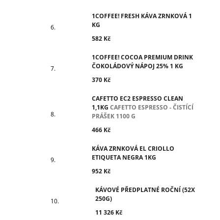
1COFFEE! FRESH KÁVA ZRNKOVÁ 1
KG
582 Kč
1COFFEE! COCOA PREMIUM DRINK
ČOKOLÁDOVÝ NÁPOJ 25% 1 KG
370 Kč
CAFETTO EC2 ESPRESSO CLEAN
1,1KG
CAFETTO ESPRESSO - ČISTÍCÍ
PRÁŠEK 1100 G
466 Kč
KÁVA ZRNKOVÁ EL CRIOLLO
ETIQUETA NEGRA 1KG
952 Kč
KÁVOVÉ PŘEDPLATNÉ ROČNÍ (52X
250G)
11 326 Kč