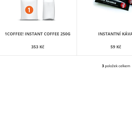
MEZCLA 1KG
S
301 Kč
694 Kč
P
Původně:
918 Kč
R
O
D
1COFFEE! INSTANT COFFEE 250G
INSTANTNÍ KÁV
U
353 Kč
59 Kč
K
T
Ů
3
položek celkem
O
V
L
Á
D
A
C
Í
P
R
V
K