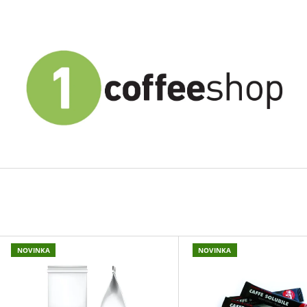
CO POTŘEBUJETE NAJÍT?
HLEDAT
DOPORUČUJEME
V
NOVINKA
NOVINKA
Ý
P
KÁVA ZRNKOVÁ EL CRIOLLO EXTRA
1COFFEE! PREM