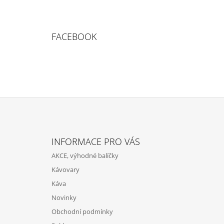
FACEBOOK
Z
Á
INFORMACE PRO VÁS
P
AKCE, výhodné balíčky
A
Kávovary
T
Káva
Í
Novinky
Obchodní podmínky