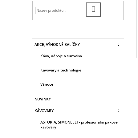
7 139 Kč
T
Původně:
10 769 Kč
HLEDAT
R
A
N
N
K
Přeskočit
AKCE, VÝHODNÉ BALÍČKY
Í
A
kategorie
T
P
Káva, nápoje a suroviny
E
A
G
N
O
Kávovary a technologie
R
E
I
Vánoce
L
E
NOVINKY
KÁVOVARY
ASTORIA, SIMONELLI - profesionální pákové
kávovary