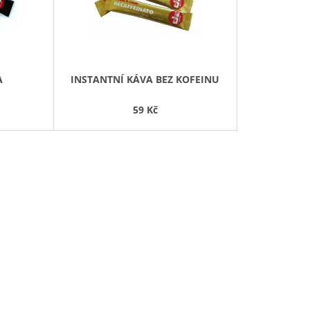
P
R
O
D
A
INSTANTNÍ KÁVA BEZ KOFEINU
U
K
59 Kč
T
Ů