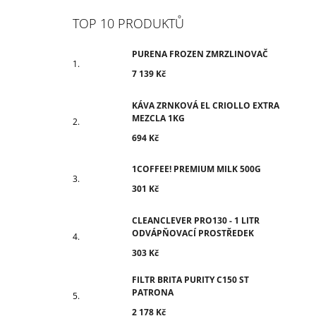
TOP 10 PRODUKTŮ
PURENA FROZEN ZMRZLINOVAČ
7 139 Kč
KÁVA ZRNKOVÁ EL CRIOLLO EXTRA
MEZCLA 1KG
694 Kč
1COFFEE! PREMIUM MILK 500G
301 Kč
CLEANCLEVER PRO130 - 1 LITR
ODVÁPŇOVACÍ PROSTŘEDEK
303 Kč
FILTR BRITA PURITY C150 ST
PATRONA
2 178 Kč