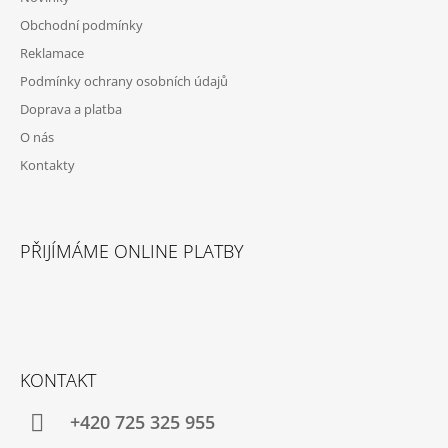
J
Obchodní podmínky
E
M
Reklamace
E
Podmínky ochrany osobních údajů
Doprava a platba
1COFFEE!
COCOA
O nás
PREMIUM
Kontakty
DRINK
ČOKOLÁDOVÝ
NÁPOJ
25%
1
PŘIJÍMÁME ONLINE PLATBY
KG
370
Kč
KONTAKT
+420 725 325 955