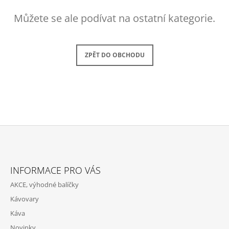
A
Můžete se ale podívat na ostatní kategorie.
J
Í
T
ZPĚT DO OBCHODU
?
HLEDAT
Z
D
Á
O
INFORMACE PRO VÁS
P
P
AKCE, výhodné balíčky
O
A
R
Kávovary
T
U
Káva
Í
Č
U
Novinky