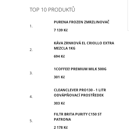
TOP 10 PRODUKTŮ
PURENA FROZEN ZMRZLINOVAČ
7 139 Kč
KÁVA ZRNKOVÁ EL CRIOLLO EXTRA
MEZCLA 1KG
694 Kč
1COFFEE! PREMIUM MILK 500G
301 Kč
CLEANCLEVER PRO130 - 1 LITR
ODVÁPŇOVACÍ PROSTŘEDEK
303 Kč
FILTR BRITA PURITY C150 ST
PATRONA
2 178 Kč