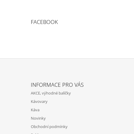
FACEBOOK
Z
Á
INFORMACE PRO VÁS
P
AKCE, výhodné balíčky
A
Kávovary
T
Káva
Í
Novinky
Obchodní podmínky