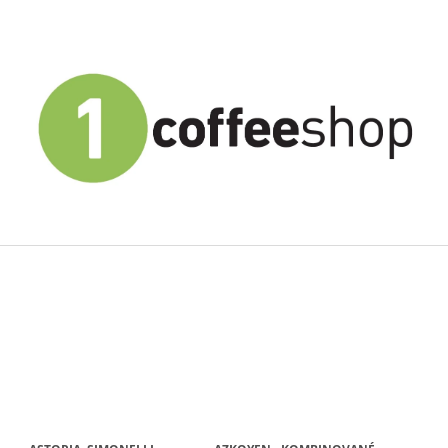
CO POTŘEBUJETE NAJÍT?
HLEDAT
DOPORUČUJEME
KÁVA ZRNKOVÁ EL CRIOLLO EXTRA
1COFFEE! PREM