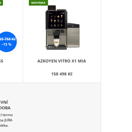
Z
A
NOVINKA
E
N
Í
P
65 758 Kč
R
–15 %
D
O
D
A
S5
AZKOYEN VITRO X1 MIA
U
R
K
158 498 Kč
T
M
Ů
A
IVNÍ
ÁDOBA
ící termo
ba JURA
mléka.