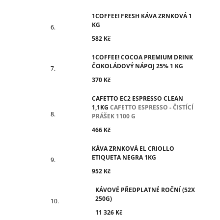
1COFFEE! FRESH KÁVA ZRNKOVÁ 1
KG
582 Kč
1COFFEE! COCOA PREMIUM DRINK
ČOKOLÁDOVÝ NÁPOJ 25% 1 KG
370 Kč
CAFETTO EC2 ESPRESSO CLEAN
1,1KG
CAFETTO ESPRESSO - ČISTÍCÍ
PRÁŠEK 1100 G
466 Kč
KÁVA ZRNKOVÁ EL CRIOLLO
ETIQUETA NEGRA 1KG
952 Kč
KÁVOVÉ PŘEDPLATNÉ ROČNÍ (52X
250G)
11 326 Kč