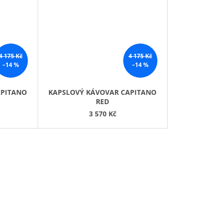
4 175 Kč
4 175 Kč
–14 %
–14 %
APITANO
KAPSLOVÝ KÁVOVAR CAPITANO
RED
3 570 Kč