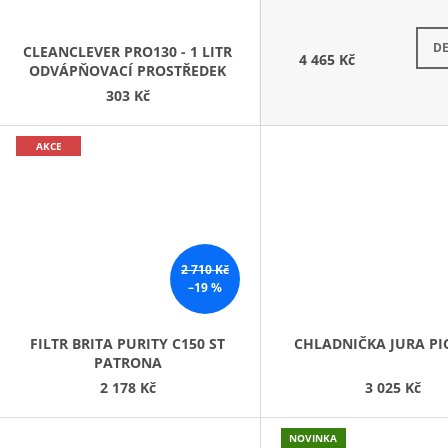
DE
CLEANCLEVER PRO130 - 1 LITR
4 465 Kč
ODVÁPŇOVACÍ PROSTŘEDEK
303 Kč
AKCE
2 710 Kč
–19 %
FILTR BRITA PURITY C150 ST
CHLADNIČKA JURA P
PATRONA
2 178 Kč
3 025 Kč
NOVINKA