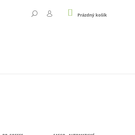
NÁKUPNÍ
HLEDAT
KOŠÍK
Prázdný košík
PŘIHLÁŠENÍ
Následující
IUM MILK 500G