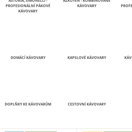
MEZCLA 1KG
ASTORIA, SIMONELLI -
AZKOYEN - KOMBINOVANÉ
301 Kč
PROFESIONÁLNÍ PÁKOVÉ
KÁVOVARY
PROFE
694 Kč
KÁVOVARY
Původně:
918 Kč
DOMÁCÍ KÁVOVARY
KAPSLOVÉ KÁVOVARY
KÁV
DOPLŇKY KE KÁVOVARŮM
CESTOVNÍ KÁVOVARY
V