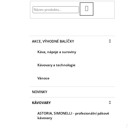
7 139 Kč
T
Původně:
10 769 Kč
HLEDAT
R
A
N
N
K
Přeskočit
AKCE, VÝHODNÉ BALÍČKY
Í
A
kategorie
T
P
Káva, nápoje a suroviny
E
A
G
N
O
Kávovary a technologie
R
E
I
Vánoce
L
E
NOVINKY
KÁVOVARY
ASTORIA, SIMONELLI - profesionální pákové
kávovary