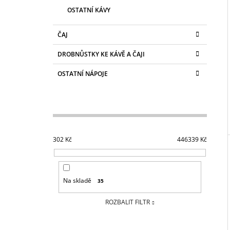
OSTATNÍ KÁVY
ČAJ
DROBNŮSTKY KE KÁVĚ A ČAJI
OSTATNÍ NÁPOJE
302
Kč
446339
Kč
Na skladě
35
ROZBALIT FILTR