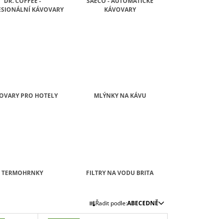
DR. COFFEE -
SAECO - AUTOMATICKÉ
SIONÁLNÍ KÁVOVARY
KÁVOVARY
OVARY PRO HOTELY
MLÝNKY NA KÁVU
TERMOHRNKY
FILTRY NA VODU BRITA
Ř
Řadit podle:
ABECEDNĚ
A