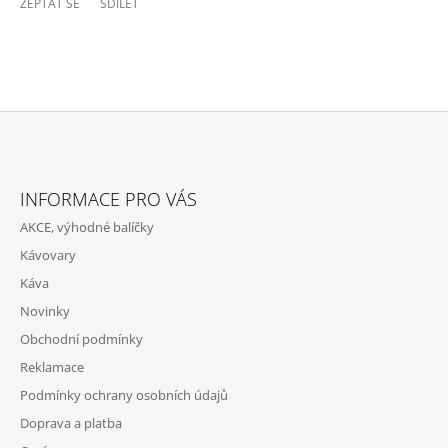
ZEPTAT SE
SDÍLET
Z
Á
INFORMACE PRO VÁS
P
AKCE, výhodné balíčky
A
Kávovary
T
Káva
Í
Novinky
Obchodní podmínky
Reklamace
Podmínky ochrany osobních údajů
Doprava a platba