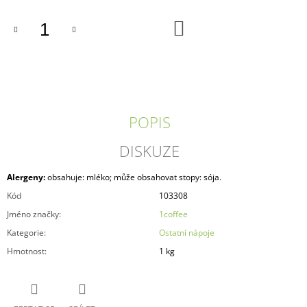
J
E
DO
KOŠÍKU
M
E
1COFFEE!
COCOA
PREMIUM
DRINK
POPIS
ČOKOLÁDOVÝ
NÁPOJ
DISKUZE
25%
1
KG
Alergeny:
obsahuje: mléko; může obsahovat stopy: sója.
370
Kód
103308
Kč
Jméno značky
:
1coffee
Kategorie
:
Ostatní nápoje
Hmotnost
:
1 kg