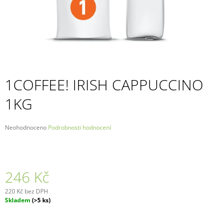
A
J
Í
T
?
1COFFEE! IRISH CAPPUCCINO
1KG
HLEDAT
Průměrné
Neohodnoceno
Podrobnosti hodnocení
hodnocení
produktu
D
je
O
0,0
P
z
246 Kč
5
O
hvězdiček.
R
220 Kč bez DPH
U
Měrná
Skladem
(>5 ks)
Č
cena:
U