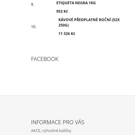
ETIQUETA NEGRA 1KG
952 Kč
KÁVOVÉ PŘEDPLATNÉ ROČNÍ (52X
250G)
11 326 Kč
FACEBOOK
Z
Á
INFORMACE PRO VÁS
P
AKCE, výhodné balíčky
A