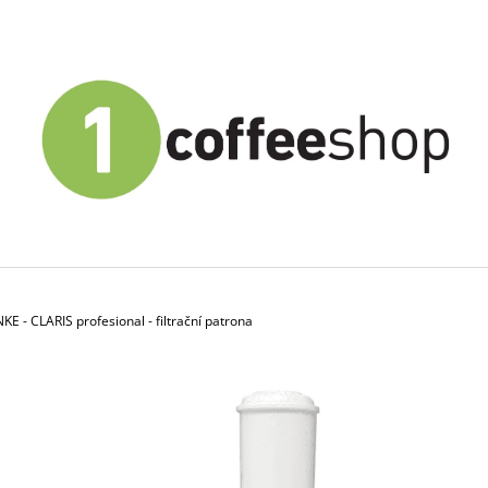
CO POTŘEBUJETE NAJÍT?
HLEDAT
DOPORUČUJEME
KE - CLARIS profesional - filtrační patrona
KÁVA ZRNKOVÁ EL CRIOLLO EXTRA
1COFFEE! PREM