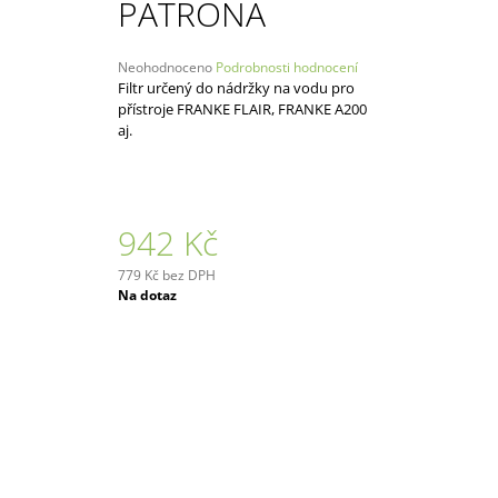
PATRONA
Průměrné
Neohodnoceno
Podrobnosti hodnocení
hodnocení
Filtr určený do nádržky na vodu pro
produktu
přístroje FRANKE FLAIR, FRANKE A200
je
aj.
0,0
z
5
hvězdiček.
942 Kč
779 Kč bez DPH
Měrná
Na dotaz
cena: