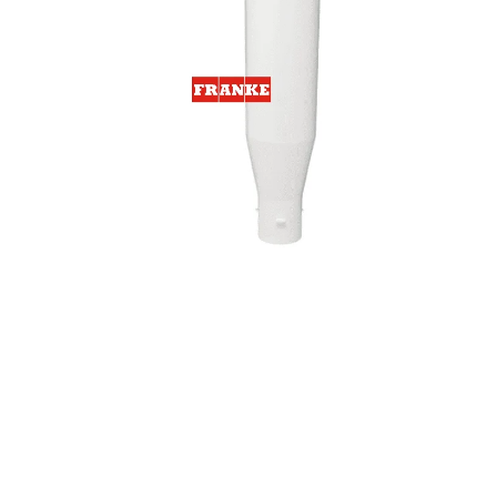
MEZCLA 1KG
301 Kč
694 Kč
Původně:
918 Kč