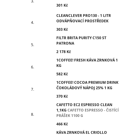
301 Kč
CLEANCLEVER PRO130 - 1 LITR
ODVÁPŇOVACÍ PROSTŘEDEK
303 Kč
FILTR BRITA PURITY C150 ST
PATRONA
2 178 Kč
1COFFEE! FRESH KÁVA ZRNKOVÁ 1
KG
582 Kč
1COFFEE! COCOA PREMIUM DRINK
ČOKOLÁDOVÝ NÁPOJ 25% 1 KG
370 Kč
CAFETTO EC2 ESPRESSO CLEAN
1,1KG
CAFETTO ESPRESSO - ČISTÍCÍ
PRÁŠEK 1100 G
466 Kč
KÁVA ZRNKOVÁ EL CRIOLLO