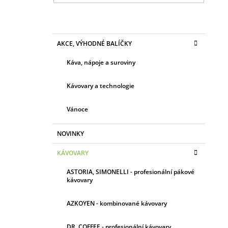
7 139 Kč
N
Původně:
10 769 Kč
N
Í
K
Přeskočit
AKCE, VÝHODNÉ BALÍČKY
A
kategorie
P
T
A
Káva, nápoje a suroviny
E
N
G
O
Kávovary a technologie
E
R
L
I
Vánoce
E
NOVINKY
KÁVOVARY
ASTORIA, SIMONELLI - profesionální pákové
kávovary
AZKOYEN - kombinované kávovary
DR. COFFEE - profesionální kávovary