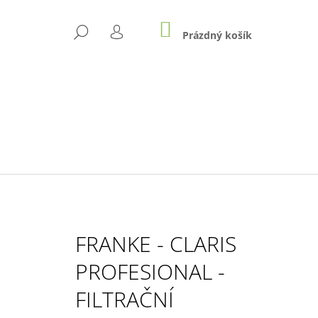
NÁKUPNÍ
HLEDAT
KOŠÍK
Prázdný košík
PŘIHLÁŠENÍ
FRANKE - CLARIS
PROFESIONAL -
Následující
FILTRAČNÍ
IUM MILK 500G