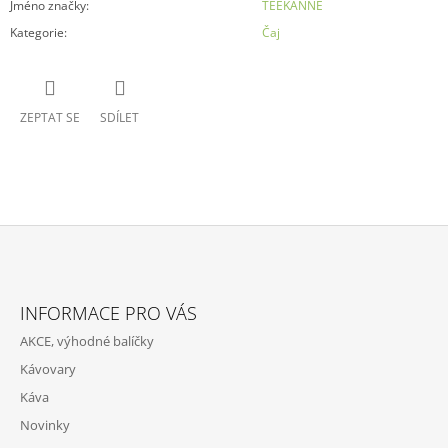
Jméno značky
:
TEEKANNE
Kategorie
:
Čaj
ZEPTAT SE
SDÍLET
Z
Á
INFORMACE PRO VÁS
P
AKCE, výhodné balíčky
A
Kávovary
T
Káva
Í
Novinky