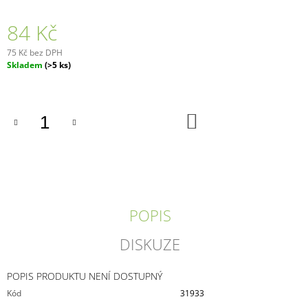
J
E
84 Kč
M
E
75 Kč bez DPH
Měrná
Skladem
(>5 ks)
cena:
CLEANCLEVER
PRO130
-
1
DO
KOŠÍKU
LITR
ODVÁPŇOVACÍ
PROSTŘEDEK
303
Kč
POPIS
DISKUZE
POPIS PRODUKTU NENÍ DOSTUPNÝ
Kód
31933