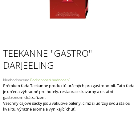
A
J
Í
T
?
TEEKANNE "GASTRO"
DARJEELING
HLEDAT
Průměrné
Neohodnoceno
Podrobnosti hodnocení
hodnocení
Prémium řada Teekanne produktů určených pro gastronomii. Tato řada
produktu
je určena výhradně pro hotely, restaurace, kavárny a ostatní
D
je
gastronomická zařízení.
O
0,0
Všechny čajové sáčky jsou vakuově baleny, čímž si udržují svou stálou
P
z
kvalitu, výrazné aroma a vynikající chuť.
5
O
hvězdiček.
R
U
Č
U