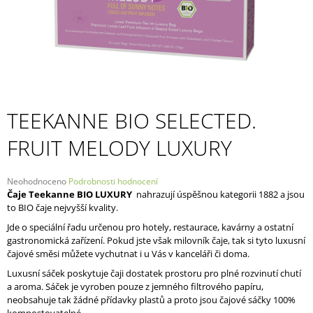
A
J
Í
T
?
TEEKANNE BIO SELECTED.
FRUIT MELODY LUXURY
HLEDAT
Průměrné
Neohodnoceno
Podrobnosti hodnocení
hodnocení
Čaje Teekanne BIO LUXURY
nahrazují úspěšnou kategorii 1882 a jsou
produktu
to BIO čaje nejvyšší kvality.
D
je
Jde o speciální řadu určenou pro hotely, restaurace, kavárny a ostatní
O
0,0
gastronomická zařízení. Pokud jste však milovník čaje, tak si tyto luxusní
P
z
čajové směsi můžete vychutnat i u Vás v kanceláři či doma.
5
O
hvězdiček.
R
Luxusní sáček poskytuje čaji dostatek prostoru pro plné rozvinutí chutí
U
a aroma. Sáček je vyroben pouze z jemného filtrového papíru,
Č
neobsahuje tak žádné přídavky plastů a proto jsou čajové sáčky 100%
U