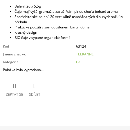
Balení: 20 x 5,5g
Čaje mají vyšší gramáž a zaručí Vám plnou chuť a bohaté aroma
Spotřebitelské balení: 20 vertikálně uspořádaných dlouhých sáčků v
přebalu
Praktické použití v samoobžluném baru i doma
Krásný design
BIO čaje v sypané organické formě
Kód
63124
Jméno značky
:
TEEKANNE
Kategorie
:
Čaj
Položka byla vyprodána…
ZEPTAT SE
SDÍLET