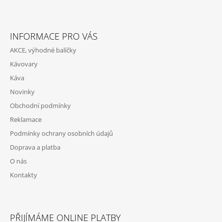
Z
Á
INFORMACE PRO VÁS
P
AKCE, výhodné balíčky
A
Kávovary
T
Káva
Í
Novinky
Obchodní podmínky
Reklamace
Podmínky ochrany osobních údajů
Doprava a platba
O nás
Kontakty
PŘIJÍMÁME ONLINE PLATBY