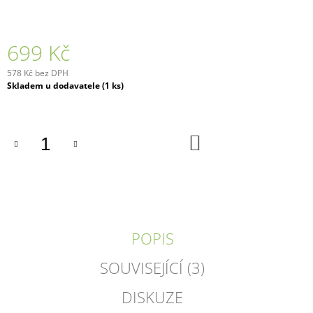
699 Kč
578 Kč bez DPH
Měrná
Skladem u dodavatele
(1 ks)
cena:
DO
KOŠÍKU
POPIS
SOUVISEJÍCÍ (3)
DISKUZE