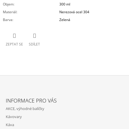
Objem
:
300 ml
Materiál
:
Nerezová ocel 304
Barva
:
Zelená
ZEPTAT SE
SDÍLET
Z
Á
INFORMACE PRO VÁS
P
AKCE, výhodné balíčky
A
Kávovary
T
Káva
Í