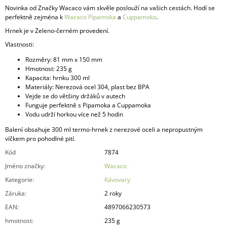
Novinka od Značky Wacaco vám skvěle poslouží na vašic
h cestách
. Hodí se
perfektně zejména k
Wacaco Pipamoka
a
Cuppamoka
.
Hrnek je v Zeleno-černém provedení.
Vlastnosti:
Rozměry: 81 mm x 150 mm
Hmotnost: 235 g
Kapacita: hrnku 300 ml
Materiály: Nerezová ocel 304, plast bez BPA
Vejde se do většiny držáků v autech
Funguje perfektně s Pipamoka a Cuppamoka
Vodu udrží horkou více než 5 hodin
Balení obsahuje 300 ml termo-hrnek z nerezové oceli a nepropustným
víčkem pro pohodlné pití.
Kód
7874
Jméno značky
:
Wacaco
Kategorie
:
Kávovary
Záruka
:
2 roky
EAN
:
4897066230573
hmotnost
:
235 g