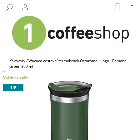
K
Přejít
NÁKUP
M
HLEDAT
na
KOŠÍK
O
PŘIHLÁŠENÍ
ZPĚT
ZPĚT
obsah
Š
Í
C
K
O
P
O
Domů
Kávovary
/
Wacaco cestovní termohrnek Octaroma Lungo - Pomona
T
Green 300 ml
Ř
Vrátit se zpět
E
TIP
B
U
J
E
T
E
N