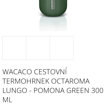
A
J
Í
T
?
HLEDAT
WACACO CESTOVNÍ
D
TERMOHRNEK OCTAROMA
O
P
LUNGO - POMONA GREEN 300
O
R
ML
U
Č
U